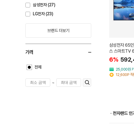
삼성전자 (27)
LG전자 (23)
브랜드 더보기
삼성전자 65인
스 스마트TV 
가격
6%
592,
전체
25,000원
12,600P 
~
ㆍ전자랜드 인