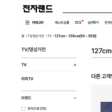
카테고리
베스트상품
DCS
심야특가
전자랜
홈
TV/영상가전
TV
127cm ~ 138cm(50 ~ 55형)
TV/영상가전
127cm
TV
다른 고객
리퍼TV
브랜드
와이드뷰 (14)