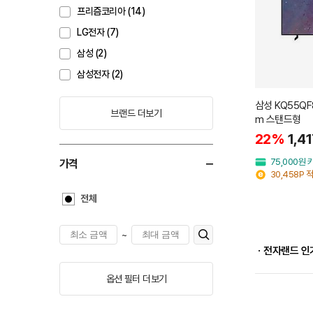
프리즘코리아 (14)
LG전자 (7)
삼성 (2)
삼성전자 (2)
삼성 KQ55QF8
브랜드 더보기
m 스탠드형
22%
1,4
75,000원
가격
30,458P 
전체
~
ㆍ전자랜드 인
옵션 필터 더보기