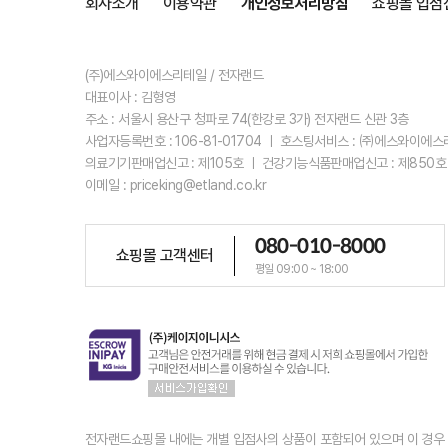
회사소개
이용약관
개인정보처리방침
쇼핑몰 입점
(주)에스와이에스리테일 / 전자랜드
대표이사 : 김형영
주소 : 서울시 용산구 청파로 74(한강로 3가) 전자랜드 신관 3층
사업자등록번호 : 106-81-01704 ㅣ 호스팅서비스 : ㈜에스와이에
의료기기판매업신고 : 제105호 ㅣ 건강기능식품판매업신고 : 제850호
이메일 : priceking@etland.co.kr
080-010-8000
쇼핑몰 고객센터
평일 09:00 ~ 18:00
전자랜드쇼핑몰 내에는 개별 입점사의 상품이 포함되어 있으며 이 경