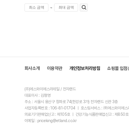
~
회사소개
이용약관
개인정보처리방침
쇼핑몰 입점
(주)에스와이에스리테일 / 전자랜드
대표이사 : 김형영
주소 : 서울시 용산구 청파로 74(한강로 3가) 전자랜드 신관 3층
사업자등록번호 : 106-81-01704 ㅣ 호스팅서비스 : ㈜에스와이에
의료기기판매업신고 : 제105호 ㅣ 건강기능식품판매업신고 : 제850호
이메일 : priceking@etland.co.kr