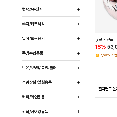
컵/잔/주전자
수저/커트러리
밀폐/보관용기
(set)키친프리
18%
53,
주방수납용품
1,082P 적립
보온/보낸용품/텀블러
주방잡화/일회용품
ㆍ전자랜드 인
커피/와인용품
간식/베이킹용품