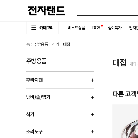
카테고리
베스트상품
DCS
심야특가
전자랜
홈
주방용품
식기
대접
주방용품
대접
개의
후라이팬
다른 고객
냄비/솥/찜기
식기
조리도구