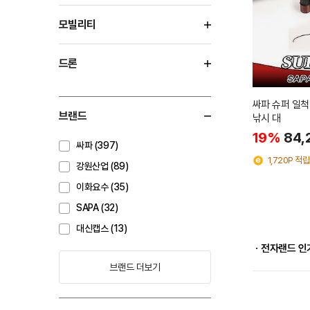
모빌리티
드론
싸파 슈퍼 일척
브랜드
낚시 대
19%
84,
싸파 (397)
1,720P 적립
강원산업 (89)
이화요수 (35)
SAPA (32)
대신캡스 (13)
ㆍ전자랜드 인
브랜드 더보기