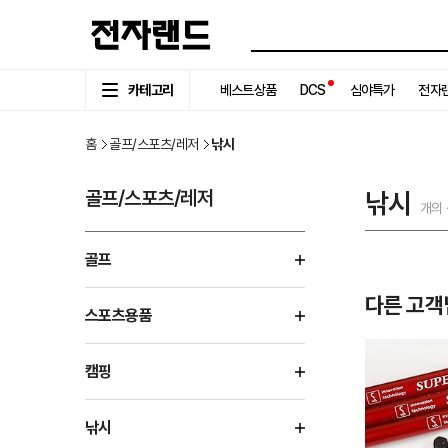
카테고리
베스트상품
DCS
심야특가
전자랜
홈
골프/스포츠/레저
낚시
골프/스포츠/레저
낚시
개의
골프
다른 고객
스포츠용품
캠핑
낚시