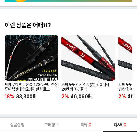
이런 상품은 어때요?
싸파 쭈킹 에디션 C-170 쭈꾸미 선상
싸파 도도 맥시멈 강(强) 민물낚시
싸파 도도 맥
루어 낚싯대 갑오징어 한치 로드
20칸 향어 경질대
21칸 향어 
18%
83,300
원
2%
46,060
원
2%
48,
상품설명
구매정보
리뷰
0
Q&A
0