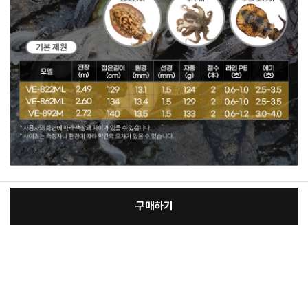
구매하기
[필수] 단품
장
총 상품 금액
86,000
원
바
바