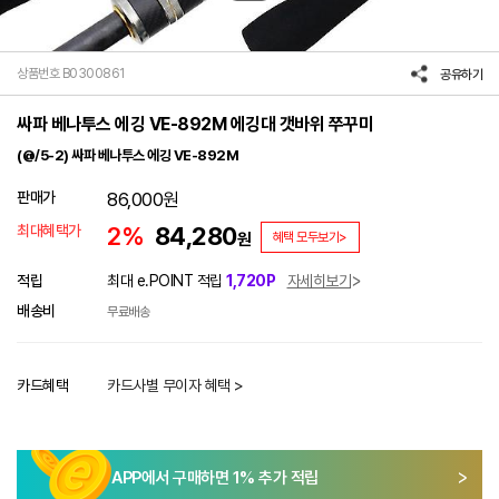
상품번호 B0300861
공유하기
싸파 베나투스 에깅 VE-892M 에깅대 갯바위 쭈꾸미
(@/5-2) 싸파 베나투스 에깅 VE-892M
판매가
86,000
원
최대혜택가
2%
84,280
원
혜택 모두보기>
적립
최대 e.POINT 적립
1,720P
자세히보기
배송비
무료배송
카드혜택
카드사별 무이자 혜택 >
APP에서 구매하면
1
% 추가 적립