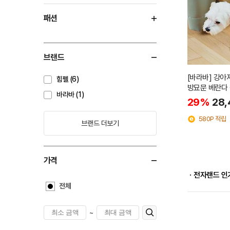
패션
브랜드
[바라바] 강아
힘펠 (6)
방묘문 베란다
바라바 (1)
29%
28,
580P 적립
브랜드 더보기
가격
ㆍ전자랜드 인
전체
~