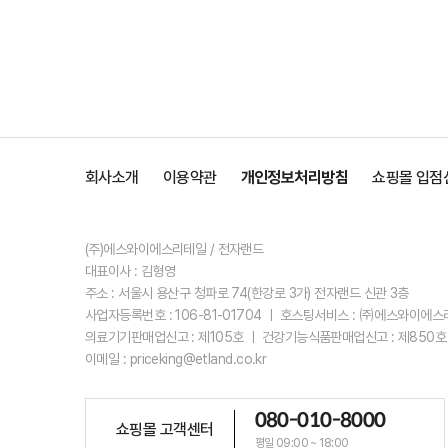
회사소개
이용약관
개인정보처리방침
쇼핑몰 입점
(주)에스와이에스리테일 / 전자랜드
대표이사 : 김형영
주소 : 서울시 용산구 청파로 74(한강로 3가) 전자랜드 신관 3층
사업자등록번호 : 106-81-01704 ㅣ 호스팅서비스 : ㈜에스와이에
의료기기판매업신고 : 제105호 ㅣ 건강기능식품판매업신고 : 제850호
이메일 : priceking@etland.co.kr
080-010-8000
쇼핑몰 고객센터
평일 09:00 ~ 18:00