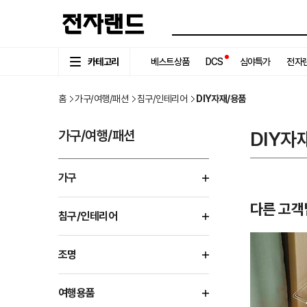
카테고리
베스트상품
DCS
심야특가
전자랜
홈
가구/여행/패션
침구/인테리어
DIY자재/용품
가구/여행/패션
DIY자
가구
다른 고객
침구/인테리어
조명
여행용품