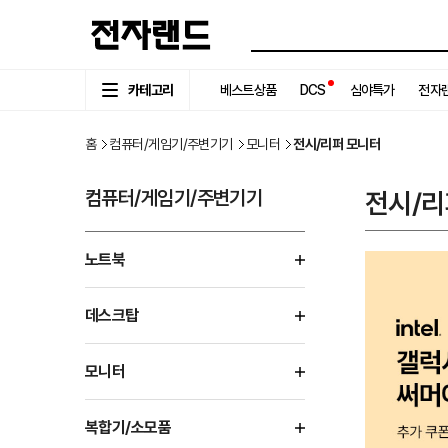
카테고리
베스트상품
DCS
심야특가
전자랜
홈
컴퓨터/게임기/주변기기
모니터
전시/리퍼 모니터
컴퓨터/게임기/주변기기
전시/리
노트북
데스크탑
모니터
복합기/소모품