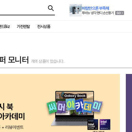
바람만으론 부족해
투비뉴 냉각 핸디 손선풍기
드Biz
가전렌탈
전시상품
퍼 모니터
개의 상품이 있습니다.