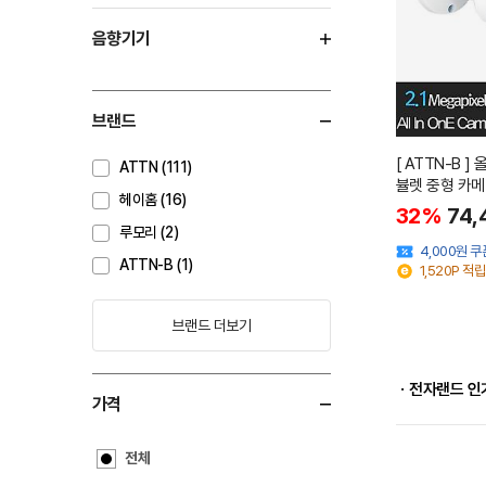
음향기기
브랜드
[ ATTN-B 
ATTN (111)
뷸렛 중형 카메라 
헤이홈 (16)
32%
74,
루모리 (2)
4,000원 
ATTN-B (1)
1,520P 적립
브랜드 더보기
ㆍ전자랜드 인
가격
전체