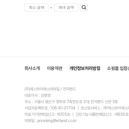
~
회사소개
이용약관
개인정보처리방침
쇼핑몰 입점
(주)에스와이에스리테일 / 전자랜드
대표이사 : 김형영
주소 : 서울시 용산구 청파로 74(한강로 3가) 전자랜드 신관 3층
사업자등록번호 : 106-81-01704 ㅣ 호스팅서비스 : ㈜에스와이에
의료기기판매업신고 : 제105호 ㅣ 건강기능식품판매업신고 : 제850호
이메일 : priceking@etland.co.kr