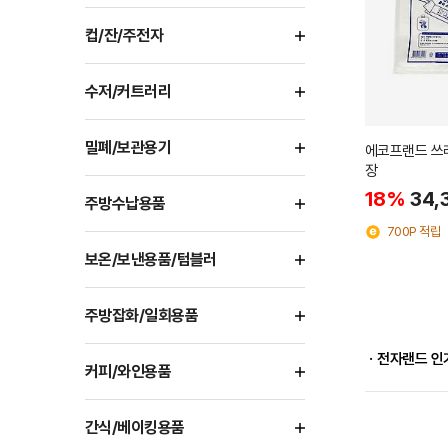
컵/잔/주전자
수저/커트러리
밀폐/보관용기
에코프랜드 쓰레
장
18%
34,
주방수납용품
700P 적립
보온/보낸용품/텀블러
주방잡화/일회용품
ㆍ전자랜드 인
커피/와인용품
간식/베이킹용품