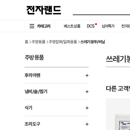
카테고리
베스트상품
DCS
심야특가
전자랜
홈
주방용품
주방잡화/일회용품
쓰레기봉투/비닐
주방용품
쓰레기
후라이팬
다른 고객
냄비/솥/찜기
식기
조리도구