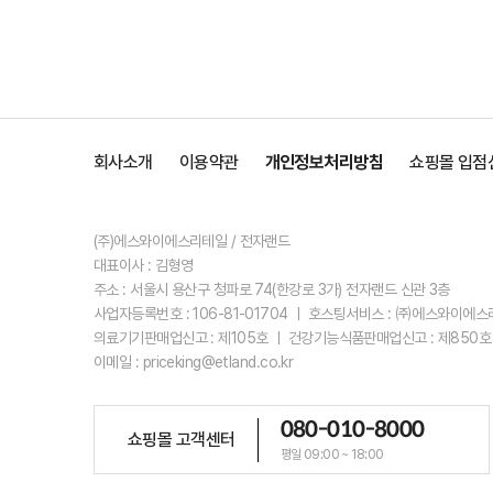
회사소개
이용약관
개인정보처리방침
쇼핑몰 입점
(주)에스와이에스리테일 / 전자랜드
대표이사 : 김형영
주소 : 서울시 용산구 청파로 74(한강로 3가) 전자랜드 신관 3층
사업자등록번호 : 106-81-01704 ㅣ 호스팅서비스 : ㈜에스와이에
의료기기판매업신고 : 제105호 ㅣ 건강기능식품판매업신고 : 제850호
이메일 : priceking@etland.co.kr
080-010-8000
쇼핑몰 고객센터
평일 09:00 ~ 18:00