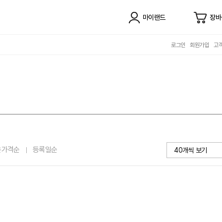
마이랜드
장바
로그인
회원가입
고
은가격순
등록일순