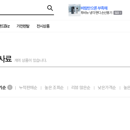
바람만으론 부족해
투비뉴 냉각 핸디 손선풍기
드Biz
가전렌탈
전시상품
사료
개의 상품이 있습니다.
기순
누적판매순
높은 조회순
리뷰 많은순
낮은가격순
높