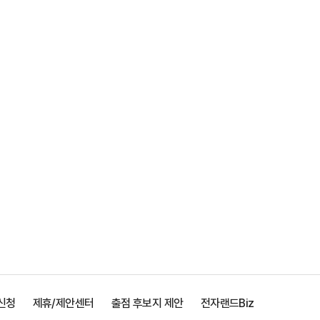
신청
제휴/제안센터
출점 후보지 제안
전자랜드Biz