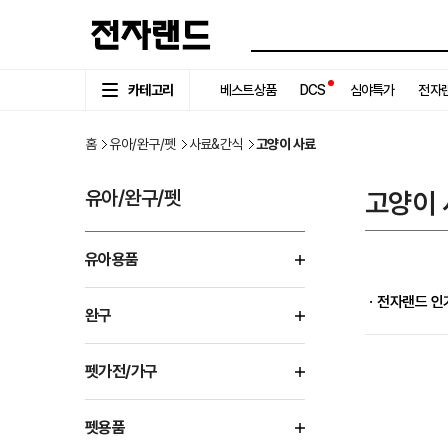
카테고리
베스트상품
DCS
심야특가
전자랜
홈
유아/완구/펫
사료&간식
고양이 사료
유아/완구/펫
고양이 
유아용품
ㆍ전자랜드 인
완구
펫가전/가구
펫용품