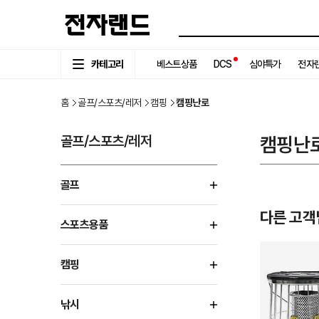
카테고리
베스트상품
DCS
심야특가
전자랜
홈
골프/스포츠/레저
캠핑
캠핑난로
골프/스포츠/레저
캠핑난
골프
다른 고객
스포츠용품
캠핑
낚시