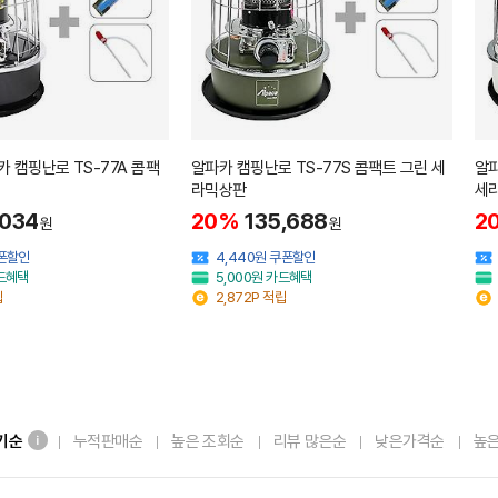
카 캠핑난로 TS-77A 콤팩
알파카 캠핑난로 TS-77S 콤팩트 그린 세
알파
라믹상판
세
,034
20%
135,688
2
원
원
쿠폰할인
4,440원 쿠폰할인
카드혜택
5,000원 카드혜택
립
2,872P 적립
기순
누적판매순
높은 조회순
리뷰 많은순
낮은가격순
높