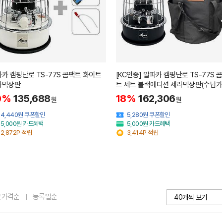
카 캠핑난로 TS-77S 콤팩트 화이트
[KC인증] 알파카 캠핑난로 TS-77S 
라믹상판
트 세트 블랙에디션 세라믹상판(수납
포함)
0%
135,688
18%
162,306
원
원
4,440원 쿠폰할인
5,280원 쿠폰할인
5,000원 카드혜택
5,000원 카드혜택
2,872P 적립
3,414P 적립
은가격순
등록일순