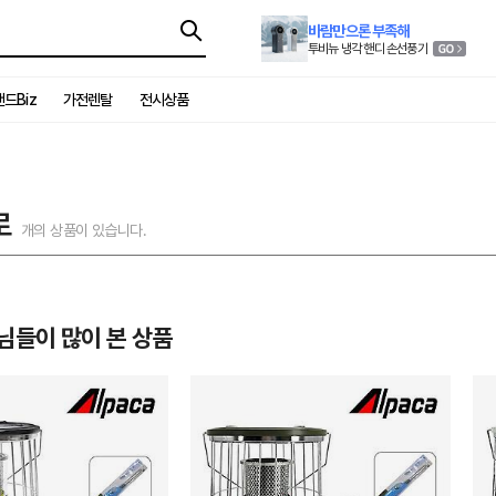
바람만으론 부족해
투비뉴 냉각 핸디 손선풍기
드Biz
가전렌탈
전시상품
로
개의 상품이 있습니다.
님들이 많이 본 상품