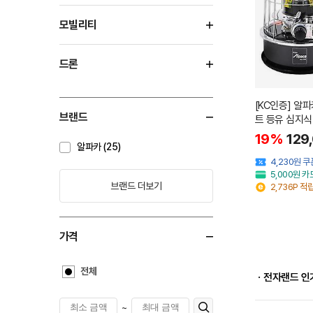
모빌리티
드론
[KC인증] 알파
브랜드
트 등유 심지식
19%
129
알파카 (25)
4,230원 
5,000원 
브랜드 더보기
2,736P 적
가격
전체
ㆍ전자랜드 인
~