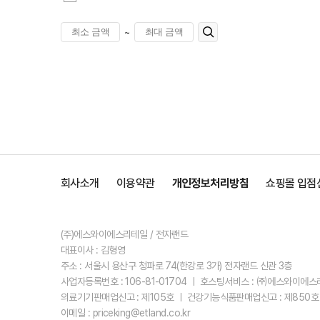
~
회사소개
이용약관
개인정보처리방침
쇼핑몰 입점
(주)에스와이에스리테일 / 전자랜드
대표이사 : 김형영
주소 : 서울시 용산구 청파로 74(한강로 3가) 전자랜드 신관 3층
사업자등록번호 : 106-81-01704 ㅣ 호스팅서비스 : ㈜에스와이에
의료기기판매업신고 : 제105호 ㅣ 건강기능식품판매업신고 : 제850호
이메일 : priceking@etland.co.kr