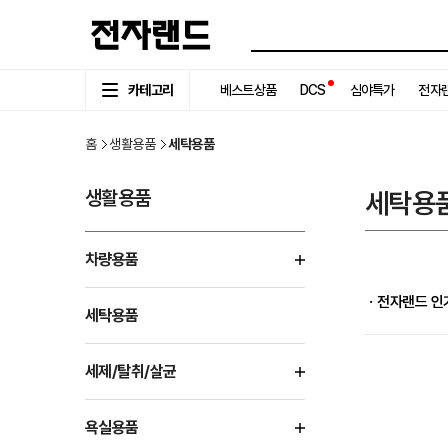
카테고리
베스트상품
DCS
심야특가
전자랜
홈
생활용품
세탁용품
생활용품
세탁용
차량용품
ㆍ전자랜드 인
세탁용품
세제/탈취/살균
욕실용품