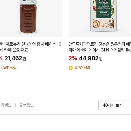
바 제로슈거 얼그레이 홍차 베이스 10
앤드류커피팩토리 갓볶은 원두커피 에
ml 카페 음료 재료
피아 아바야 게이샤 G1 N 스페셜티 1k
%
21,462
2%
44,982
원
원
438P 적립
918P 적립
은가격순
등록일순