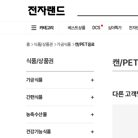
카테고리
베스트상품
DCS
심야특가
전자랜
홈
식품/상품권
가공식품
캔/PET음료
식품/상품권
캔/PE
가공식품
다른 고객
간편식품
농축수산물
건강기능식품