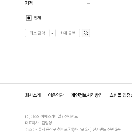
가격
전체
~
회사소개
이용약관
개인정보처리방침
쇼핑몰 입점
(주)에스와이에스리테일 / 전자랜드
대표이사 : 김형영
주소 : 서울시 용산구 청파로 74(한강로 3가) 전자랜드 신관 3층