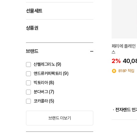
선물세트
상품권
페리에 플레인 탄
브랜드
스
2%
40,0
산펠레그리노 (9)
818P 적립
앤드류커피팩토리 (9)
빅토리아 (8)
분다버그 (7)
코카콜라 (5)
ㆍ전자랜드 인
브랜드 더보기