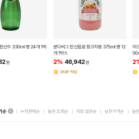
산수 330ml 병 24개 1박
분다버그 탄산음료 핑크자몽 375ml 병 12
아크
개 1박스
00
82
2%
46,942
2
원
원
958P 적립
기순
누적판매순
높은 조회순
리뷰 많은순
낮은가격순
높