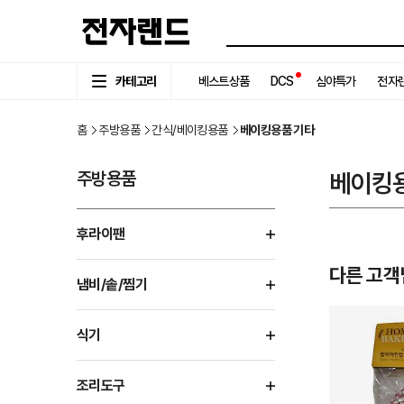
카테고리
베스트상품
DCS
심야특가
전자랜
홈
주방용품
간식/베이킹용품
베이킹용품 기타
주방용품
베이킹
후라이팬
다른 고객
냄비/솥/찜기
식기
조리도구