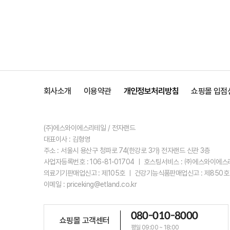
회사소개
이용약관
개인정보처리방침
쇼핑몰 입점
(주)에스와이에스리테일 / 전자랜드
대표이사 : 김형영
주소 : 서울시 용산구 청파로 74(한강로 3가) 전자랜드 신관 3층
사업자등록번호 : 106-81-01704 ㅣ 호스팅서비스 : ㈜에스와이에
의료기기판매업신고 : 제105호 ㅣ 건강기능식품판매업신고 : 제850호
이메일 : priceking@etland.co.kr
080-010-8000
쇼핑몰 고객센터
평일 09:00 ~ 18:00