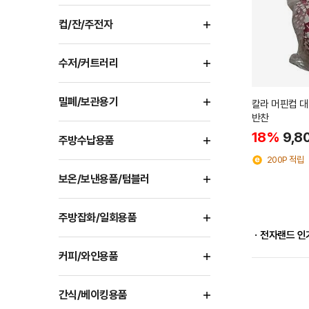
컵/잔/주전자
수저/커트러리
밀폐/보관용기
칼라 머핀컵 대
반찬
18%
9,8
주방수납용품
200P 적립
보온/보낸용품/텀블러
주방잡화/일회용품
ㆍ전자랜드 인
커피/와인용품
간식/베이킹용품