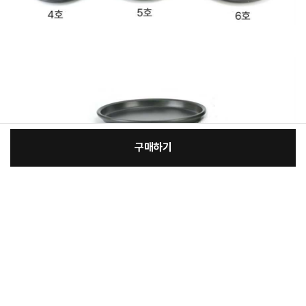
구매하기
:
본품
장
15,100원
총 상품 금액
15,100
원
바
바
구
로
니
구