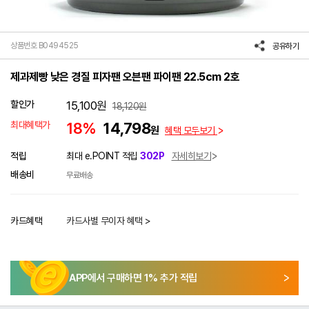
상품번호 B0494525
공유하기
제과제빵 낮은 경질 피자팬 오븐팬 파이팬 22.5cm 2호
할인가
15,100
원
18,120
원
최대혜택가
18%
14,798
원
혜택 모두보기
적립
최대 e.POINT 적립
302P
자세히보기
배송비
무료배송
카드혜택
카드사별 무이자 혜택 >
APP에서 구매하면
1
% 추가 적립