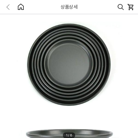
상품상세
1
/
8