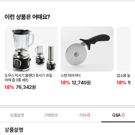
이런 상품은 어때요?
도무스 믹서기 블렌더 쥬서기 과일
스텐 피자커터
업소용 높은 
야채 즙 3종 세트
18%
12,740
원
18%
15
18%
76,342
원
상품설명
구매정보
리뷰
0
Q&A
0
상품설명