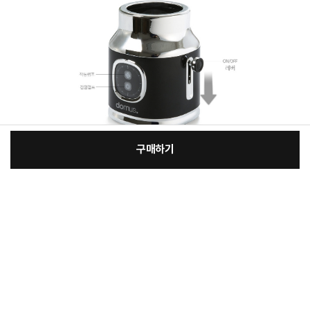
구매하기
:
본품
장
58,200원
총 상품 금액
58,200
원
바
바
구
로
니
구