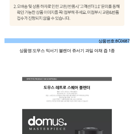
상품번호:8C0687
상품명:도무스 믹서기 블렌더 쥬서기 과일 야채 즙 1종