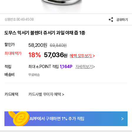
상품번호 B0494508
공유하기
도무스 믹서기 블렌더 쥬서기 과일 야채 즙 1종
할인가
58,200
원
69,840
원
최대혜택가
18%
57,036
원
혜택 모두보기
적립
최대 e.POINT 적립
1,164P
자세히보기
배송비
무료배송
카드혜택
카드사별 무이자 혜택 >
APP에서 구매하면
1
% 추가 적립