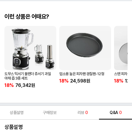
이런 상품은 어때요?
도무스 믹서기 블렌더 쥬서기 과일
업소용 높은 피자팬 경질팬-12형
스텐 피자커
야채 즙 3종 세트
18%
24,598
원
18%
12
18%
76,342
원
상품설명
구매정보
리뷰
0
Q&A
0
상품설명