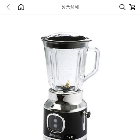
상품상세
1
/
8