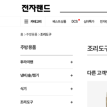
카테고리
베스트상품
DCS
심야특가
전자랜
홈
주방용품
조리도구
주방용품
조리도
후라이팬
다른 고객
냄비/솥/찜기
식기
조리도구