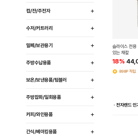
컵/잔/주전자
수저/커트러리
밀폐/보관용기
슬라이스 전용 
있는 채칼
18%
44,
주방수납용품
898P 적립
보온/보낸용품/텀블러
주방잡화/일회용품
ㆍ전자랜드 인
커피/와인용품
간식/베이킹용품