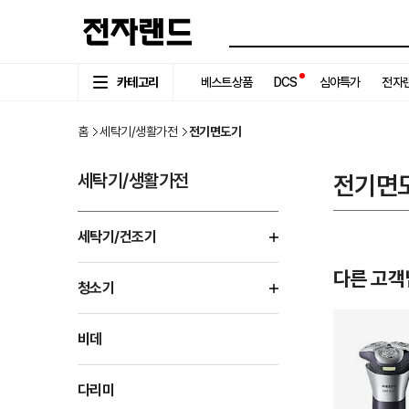
카테고리
베스트상품
DCS
심야특가
전자랜
홈
세탁기/생활가전
전기면도기
세탁기/생활가전
전기면
세탁기/건조기
다른 고객
청소기
비데
다리미