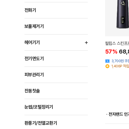
전화기
보풀제거기
헤어기기
필립스 스킨프로
57%
68,
전기면도기
3,700원 
1,406P 적립
피부관리기
진동칫솔
눈썹/코털정리기
ㆍ전자랜드 인
환풍기/전열교환기