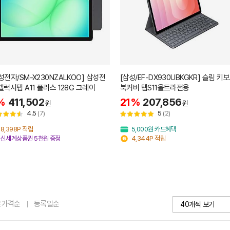
성전자/SM-X230NZALKOO] 삼성전
[삼성/EF-DX930UBKGKR] 슬림 키
자 갤럭시탭 A11 플러스 128G 그레이
북커버 탭S11울트라전용
%
411,502
21%
207,856
원
원
4.5
(7)
5
(2)
8,398P 적립
5,000원 카드혜택
신세계상품권 5천원 증정
4,344P 적립
은가격순
등록일순