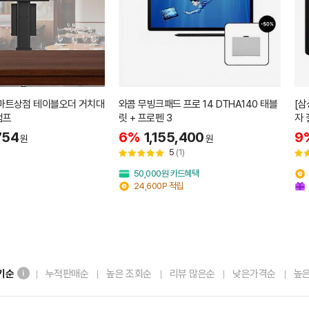
마트상점 테이블오더 거치대
와콤 무빙크패드 프로 14 DTHA140 태블
[삼
램프
릿 + 프로펜 3
754
6%
1,155,400
9
원
원
5
(1)
50,000원 카드혜택
24,600P 적립
기순
누적판매순
높은 조회순
리뷰 많은순
낮은가격순
높