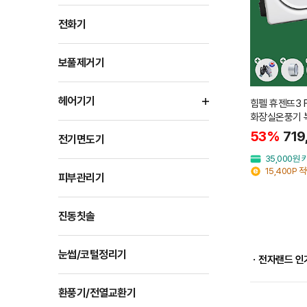
전화기
보풀제거기
헤어기기
힘펠 휴젠뜨3 
화장실온풍기 
새차단 자가설
53%
719
전기면도기
35,000원
15,400P 
피부관리기
진동칫솔
눈썹/코털정리기
ㆍ전자랜드 인
환풍기/전열교환기