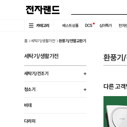
카테고리
베스트상품
DCS
심야특가
전자랜
홈
세탁기/생활가전
환풍기/전열교환기
세탁기/생활가전
환풍기
세탁기/건조기
다른 고객
청소기
비데
다리미