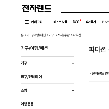
카테고리
베스트상품
DCS
심야특가
전자랜
홈
가구/여행/패션
가구
서재/수납
파티션
가구/여행/패션
파티션
가구
ㆍ전자랜드 인
침구/인테리어
조명
여행용품