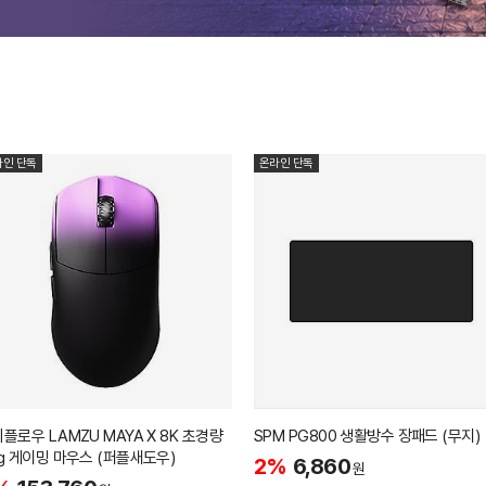
라인 단독
온라인 단독
플로우 LAMZU MAYA X 8K 초경량
SPM PG800 생활방수 장패드 (무지)
g 게이밍 마우스 (퍼플새도우)
2%
6,860
원