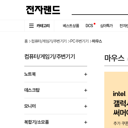
카테고리
베스트상품
DCS
심야특가
전자랜
홈
컴퓨터/게임기/주변기기
PC주변기기
마우스
컴퓨터/게임기/주변기기
마우스
노트북
데스크탑
모니터
복합기/소모품