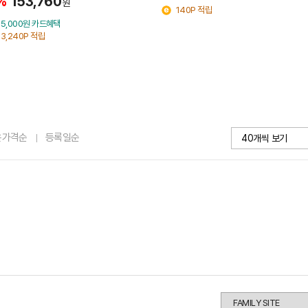
%
153,760
원
140P 적립
5,000원 카드혜택
3,240P 적립
은가격순
등록일순