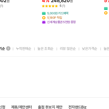
502
4%
248,820
5
원
원
(1)
5
(1)
5,000원 카드혜택
5,180P 적립
신세계상품권 5천원 증정
기순
누적판매순
높은 조회순
리뷰 많은순
낮은가격순
높
신청
제휴/제안센터
출점 후보지 제안
전자랜드Biz