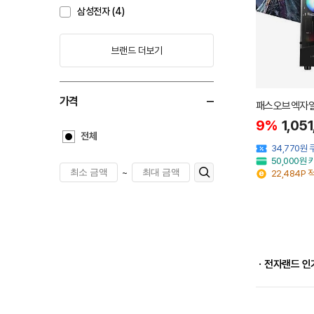
삼성전자 (4)
브랜드 더보기
가격
패스오브엑자일2
9%
1,05
전체
34,770원
50,000원
~
22,484P 
ㆍ전자랜드 인