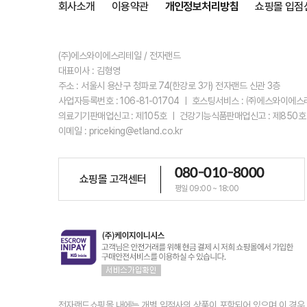
회사소개
이용약관
개인정보처리방침
쇼핑몰 입점
(주)에스와이에스리테일 / 전자랜드
대표이사 : 김형영
주소 : 서울시 용산구 청파로 74(한강로 3가) 전자랜드 신관 3층
사업자등록번호 : 106-81-01704 ㅣ 호스팅서비스 : ㈜에스와이에
의료기기판매업신고 : 제105호 ㅣ 건강기능식품판매업신고 : 제850호
이메일 : priceking@etland.co.kr
080-010-8000
쇼핑몰 고객센터
평일 09:00 ~ 18:00
전자랜드쇼핑몰 내에는 개별 입점사의 상품이 포함되어 있으며 이 경