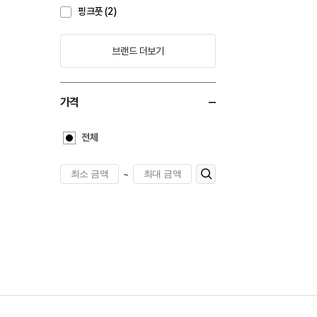
핑크풋 (2)
브랜드 더보기
가격
전체
~