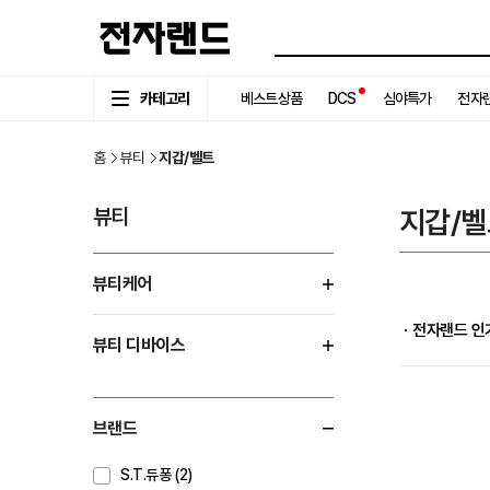
카테고리
베스트상품
DCS
심야특가
전자랜
홈
뷰티
지갑/벨트
뷰티
지갑/벨
뷰티케어
ㆍ전자랜드 인
뷰티 디바이스
브랜드
S.T.듀퐁 (2)