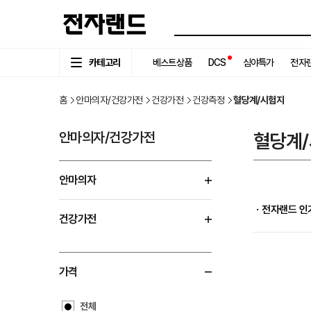
카테고리
베스트상품
DCS
심야특가
전자랜
홈
안마의자/건강가전
건강가전
건강측정
혈당계/시험지
안마의자/건강가전
혈당계
안마의자
ㆍ전자랜드 인
건강가전
가격
전체