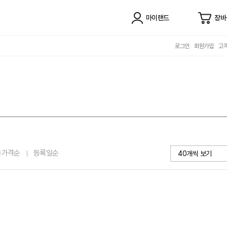
마이랜드
장바
로그인
회원가입
고
은가격순
등록일순