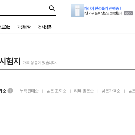
캐리어 한정특가 진행중 !
1인 가구 필수 냉장고 20만원대
드Biz
가전렌탈
전시상품
/시험지
개의 상품이 있습니다.
기순
누적판매순
높은 조회순
리뷰 많은순
낮은가격순
높