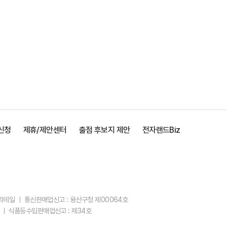
신청
제휴/제안센터
출점 후보지 제안
전자랜드Biz
스리테일 ㅣ 통신판매업신고 : 용산구청 제00064호
 ㅣ 식품등수입판매업신고 : 제34호