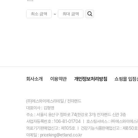
~
회사소개
이용약관
개인정보처리방침
쇼핑몰 입점
(주)에스와이에스리테일 / 전자랜드
대표이사 : 김형영
주소 : 서울시 용산구 청파로 74(한강로 3가) 전자랜드 신관 3층
사업자등록번호 : 106-81-01704 ㅣ 호스팅서비스 : ㈜에스와이에
의료기기판매업신고 : 제105호 ㅣ 건강기능식품판매업신고 : 제850호
이메일 : priceking@etland.co.kr