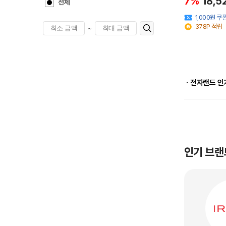
7%
18,5
전체
1,000원 쿠
378P 적립
~
ㆍ전자랜드 인
인기 브랜