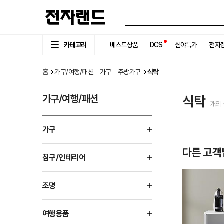
카테고리
베스트상품
DCS
심야특가
전자랜
홈
가구/여행/패션
가구
주방가구
식탁
가구/여행/패션
식탁
개의
가구
다른 고객
침구/인테리어
조명
여행용품