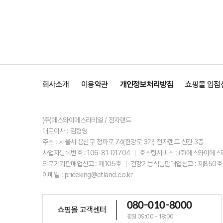
회사소개
이용약관
개인정보처리방침
쇼핑몰 입점
(주)에스와이에스리테일 / 전자랜드
대표이사 : 김형영
주소 : 서울시 용산구 청파로 74(한강로 3가) 전자랜드 신관 3층
사업자등록번호 : 106-81-01704 ㅣ 호스팅서비스 : ㈜에스와이에
의료기기판매업신고 : 제105호 ㅣ 건강기능식품판매업신고 : 제850호
이메일 : priceking@etland.co.kr
080-010-8000
쇼핑몰 고객센터
평일 09:00 ~ 18:00