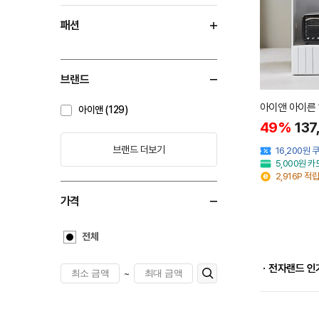
패션
브랜드
아이앤 아이른 1
아이앤 (129)
49%
137
브랜드 더보기
16,200원
5,000원 
2,916P 적립
가격
전체
ㆍ전자랜드 인
~