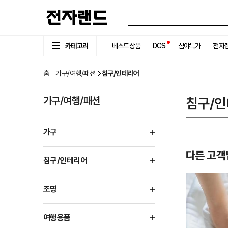
카테고리
베스트상품
DCS
심야특가
전자랜
홈
가구/여행/패션
침구/인테리어
가구/여행/패션
침구/
가구
다른 고객
침구/인테리어
조명
여행용품