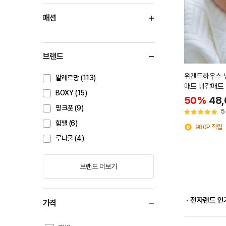
패션
브랜드
위켄드하우스 냉
알레르망 (113)
매트 냉감매트 
BOXY (15)
즈
50%
48,
핑크풋 (9)
5
힘펠 (6)
980P 적립
루나쿨 (4)
브랜드 더보기
ㆍ전자랜드 인
가격