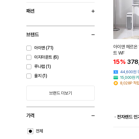
패션
브랜드
아이앤 헤르온 
아이앤 (71)
트 WF
이지마운트 (6)
15%
378
루나랩 (1)
44,600원
올지 (1)
15,000원
8,028P 적
브랜드 더보기
가격
ㆍ전자랜드 인
전체