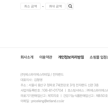
~
회사소개
이용약관
개인정보처리방침
쇼핑몰 입점
(주)에스와이에스리테일 / 전자랜드
대표이사 : 김형영
주소 : 서울시 용산구 청파로 74(한강로 3가) 전자랜드 신관 3층
사업자등록번호 : 106-81-01704 ㅣ 호스팅서비스 : ㈜에스와이에
의료기기판매업신고 : 제105호 ㅣ 건강기능식품판매업신고 : 제850호
이메일 : priceking@etland.co.kr