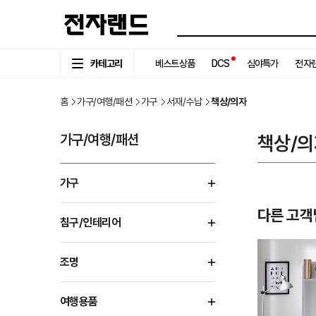
카테고리
베스트상품
DCS
심야특가
전자랜
홈
가구/여행/패션
가구
서재/수납
책상/의자
가구/여행/패션
책상/의
가구
다른 고객
침구/인테리어
조명
여행용품