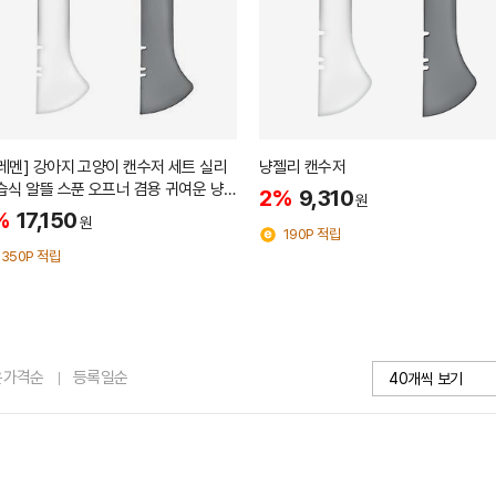
레멘] 강아지 고양이 캔수저 세트 실리
냥젤리 캔수저
습식 알뜰 스푼 오프너 겸용 귀여운 냥
2%
9,310
원
리
%
17,150
원
190P 적립
350P 적립
은가격순
등록일순