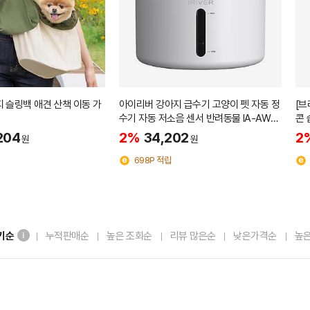
지 슬링백 애견 산책 이동 가
아이리버 강아지 급수기 고양이 펫 자동 정
[브
수기 자동 저소음 센서 반려동물 IA-AW3
콘 
03
젤
204
2%
34,202
2
원
원
698P 적립
기순
누적판매순
높은 조회순
리뷰 많은순
낮은가격순
높