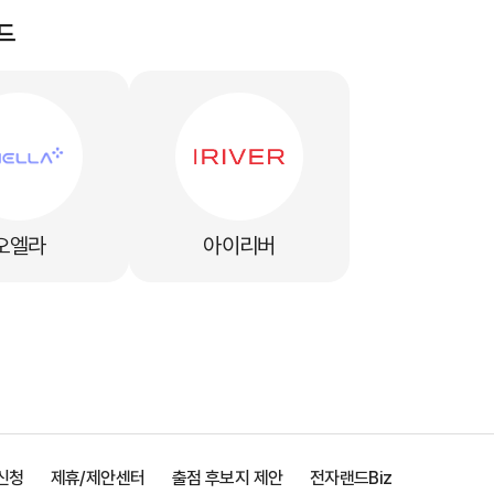
드
오엘라
아이리버
신청
제휴/제안센터
출점 후보지 제안
전자랜드Biz