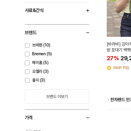
사료&간식
브랜드
[바라바] 강아
브레멘 (10)
방 포대기 백팩
Bremen (5)
27%
29,
헤이홈 (5)
596P 적립
오엘라 (3)
올지 (3)
브랜드 더보기
ㆍ전자랜드 인
가격