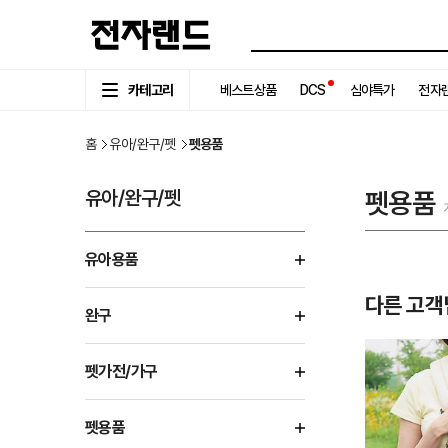
카테고리
베스트상품
DCS
심야특가
전자랜
홈
유아/완구/펫
펫용품
유아/완구/펫
펫용품
유아용품
다른 고객
완구
펫가전/가구
펫용품