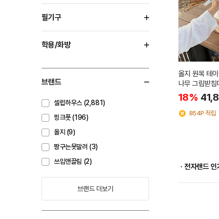
필기구
학용/화방
올지 원목 테
브랜드
나무 그림받침
18%
41,
셀럽하우스 (2,881)
854P 적립
핑크풋 (196)
올지 (9)
짱구는못말려 (3)
쓰임앤끌림 (2)
ㆍ전자랜드 인
브랜드 더보기