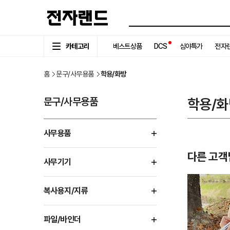
카테고리
베스트상품
DCS
심야특가
전자랜
홈
문구/사무용품
학용/화방
문구/사무용품
학용/화
사무용품
다른 고객
사무기기
복사용지/지류
파일/바인더