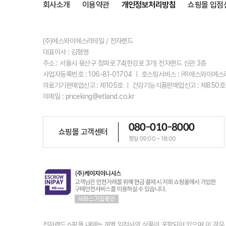
회사소개
이용약관
개인정보처리방침
쇼핑몰 입점
(주)에스와이에스리테일 / 전자랜드
대표이사 : 김형영
주소 : 서울시 용산구 청파로 74(한강로 3가) 전자랜드 신관 3층
사업자등록번호 : 106-81-01704 ㅣ 호스팅서비스 : ㈜에스와이에
의료기기판매업신고 : 제105호 ㅣ 건강기능식품판매업신고 : 제850호
이메일 : priceking@etland.co.kr
080-010-8000
쇼핑몰 고객센터
평일 09:00 ~ 18:00
전자랜드쇼핑몰 내에는 개별 입점사의 상품이 포함되어 있으며 이 경