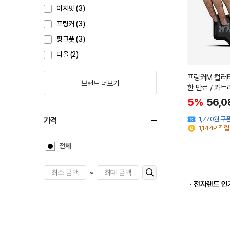
이지핏 (3)
프링커 (3)
핑크풋 (3)
디올 (2)
프링커M 컬러
브랜드 더보기
한 만료 / 카트
5%
56,0
1,770원 쿠
가격
1,144P 적립
전체
~
ㆍ전자랜드 인