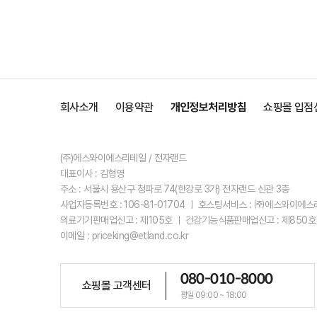
회사소개
이용약관
개인정보처리방침
쇼핑몰 입점
(주)에스와이에스리테일 / 전자랜드
대표이사 : 김형영
주소 : 서울시 용산구 청파로 74(한강로 3가) 전자랜드 신관 3층
사업자등록번호 : 106-81-01704 ㅣ 호스팅서비스 : ㈜에스와이에
의료기기판매업신고 : 제105호 ㅣ 건강기능식품판매업신고 : 제850호
이메일 : priceking@etland.co.kr
080-010-8000
쇼핑몰 고객센터
평일 09:00 ~ 18:00