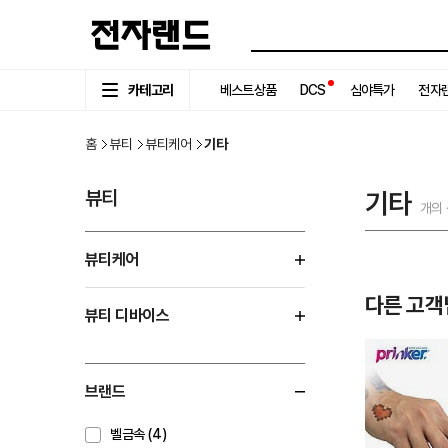
카테고리
베스트상품
DCS
심야특가
전자랜
홈
뷰티
뷰티케어
기타
뷰티
기타
개의
뷰티케어
다른 고객
뷰티 디바이스
브랜드
벨금속 (4)