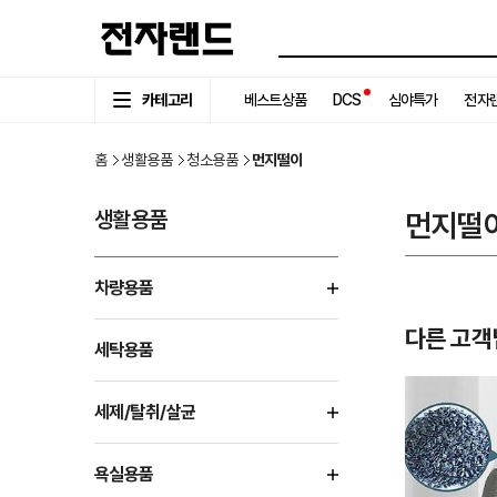
카테고리
베스트상품
DCS
심야특가
전자랜
홈
생활용품
청소용품
먼지떨이
생활용품
먼지떨
차량용품
다른 고객
세탁용품
세제/탈취/살균
욕실용품