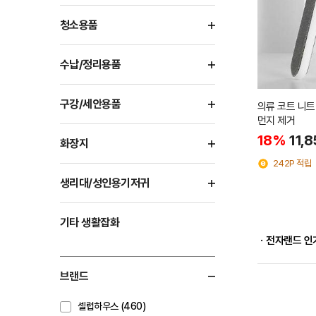
청소용품
수납/정리용품
구강/세안용품
의류 코트 니트
먼지 제거
18%
11,
화장지
242P 적립
생리대/성인용기저귀
기타 생활잡화
ㆍ전자랜드 인
브랜드
셀럽하우스 (460)