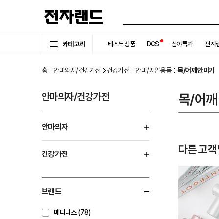
카테고리
베스트상품
DCS
심야특가
전자랜
홈
안마의자/건강가전
건강가전
안마/지압용품
목/어깨 안마기
안마의자/건강가전
목/어깨
안마의자
다른 고객
건강가전
브랜드
메디니스 (78)