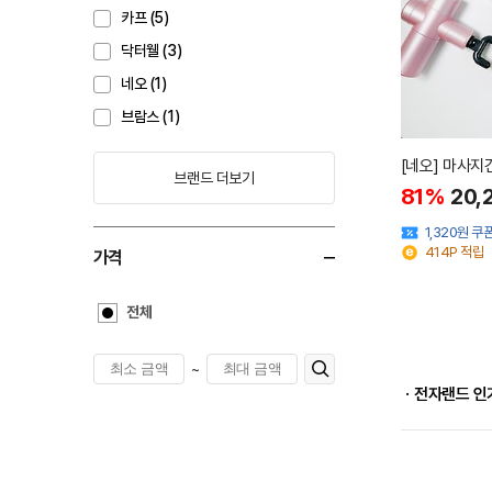
카프 (5)
닥터웰 (3)
네오 (1)
브람스 (1)
[네오] 마사지건
브랜드 더보기
81%
20,
1,320원 쿠
414P 적립
가격
전체
~
ㆍ전자랜드 인