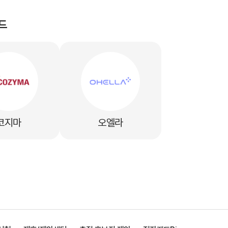
드
코지마
오엘라