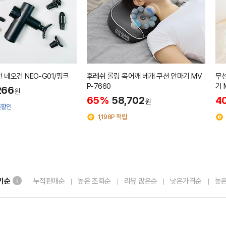
 네오건 NEO-G01/핑크
후레쉬 롤링 목어깨 베개 쿠션 안마기 MV
무선
P-7660
기 
266
원
65%
58,702
4
원
폰할인
1,198P 적립
기순
누적판매순
높은 조회순
리뷰 많은순
낮은가격순
높