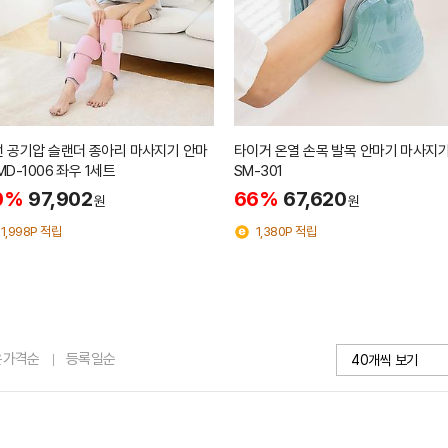
 공기압 슬랜더 종아리 마사지기 안마
타이거 온열 손목 발목 안마기 마사지기
MD-1006 좌우 1세트
SM-301
0%
97,902
66%
67,620
원
원
1,998P 적립
1,380P 적립
은가격순
등록일순