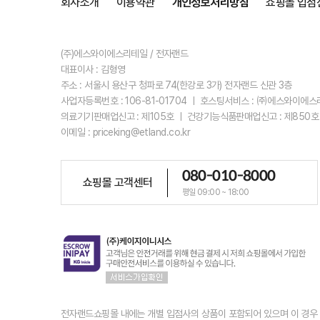
회사소개
이용약관
개인정보처리방침
쇼핑몰 입점
(주)에스와이에스리테일 / 전자랜드
대표이사 : 김형영
주소 : 서울시 용산구 청파로 74(한강로 3가) 전자랜드 신관 3층
사업자등록번호 : 106-81-01704 ㅣ 호스팅서비스 : ㈜에스와이에
의료기기판매업신고 : 제105호 ㅣ 건강기능식품판매업신고 : 제850호
이메일 : priceking@etland.co.kr
080-010-8000
쇼핑몰 고객센터
평일 09:00 ~ 18:00
전자랜드쇼핑몰 내에는 개별 입점사의 상품이 포함되어 있으며 이 경