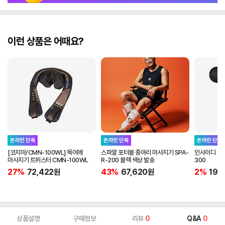
이런 상품은 어때요?
온라인 단독
온라인 단독
온라인 단독
[코지마/CMN-100WL] 목어깨
스파알 포터블 종아리 마사지기 SPA-
인사이디 무선
마사지기 트위스터 CMN-100WL
R-200 블랙 색상 발송
300
27%
72,422
원
43%
67,620
원
2%
19,
상품설명
구매정보
리뷰
0
Q&A
0