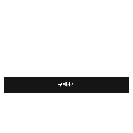
구매하기
[필수] 단품
장
총 상품 금액
75,900
원
바
바