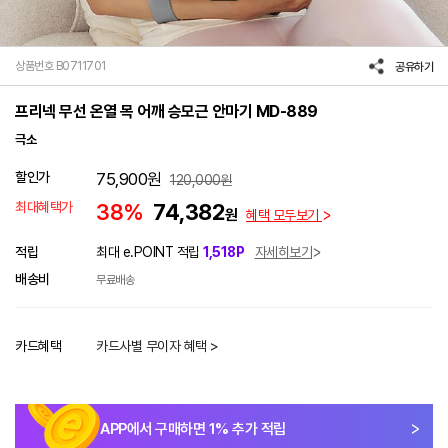
상품번호 B0711701
공유하기
프리넥 무선 온열 목 어깨 승모근 안마기 MD-889
극소
할인가
75,900
원
120,000
원
최대혜택가
38%
74,382
원
혜택 모두보기
적립
최대 e.POINT 적립
1,518P
자세히보기
배송비
무료배송
카드혜택
카드사별 무이자 혜택 >
APP에서 구매하면
1
% 추가 적립