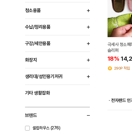
청소용품
수납/정리용품
구강/세안용품
극세사 청소패
슬리퍼
18%
14,
화장지
290P 적립
생리대/성인용기저귀
기타 생활잡화
ㆍ전자랜드 인
브랜드
셀럽하우스 (276)