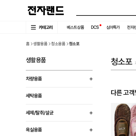
카테고리
베스트상품
DCS
심야특가
전자랜
홈
생활용품
청소용품
청소포
생활용품
청소포
차량용품
다른 고객
세탁용품
세제/탈취/살균
욕실용품