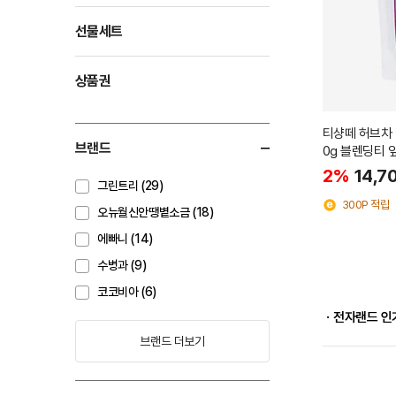
선물세트
상품권
티샹떼 허브차 
브랜드
0g 블렌딩티 
2%
14,7
그린트리 (29)
300P 적립
오뉴월신안땡볕소금 (18)
에빠니 (14)
수병과 (9)
코코비아 (6)
ㆍ전자랜드 인
브랜드 더보기