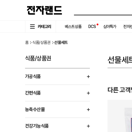
카테고리
베스트상품
DCS
심야특가
전자랜
홈
식품/상품권
선물세트
식품/상품권
선물세
가공식품
다른 고객
간편식품
농축수산물
건강기능식품