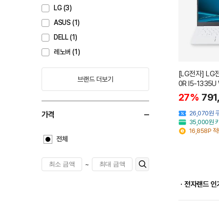
LG (3)
ASUS (1)
DELL (1)
레노버 (1)
[LG전자] LG
브랜드 더보기
0R I5-1335U
27%
791
26,070원
가격
35,000원
16,858P 
전체
~
ㆍ전자랜드 인