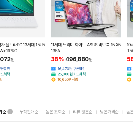
전자 울트라PC 13세대 15U5
11세대 드리미 화이트 ASUS 비보북 15 X5
10
 Win11PRO
13EA
T5
,072
38%
496,880
5
원
원
 쿠폰할인
16,470원 쿠폰할인
 카드혜택
25,000원 카드혜택
적립
10,650P 적립
기순
누적판매순
높은 조회순
리뷰 많은순
낮은가격순
높