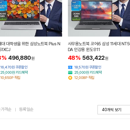
세대 대학생을 위한 삼성노트북 Plus N
사무용노트북 코어i5 삼성 11세대 NT5
51XCJ
DA 인강용 윈도우11
8%
496,880
48%
563,422
원
원
16,470원 쿠폰할인
18,570원 쿠폰할인
25,000원 카드혜택
25,000원 카드혜택
10,650P 적립
12,008P 적립
은가격순
등록일순