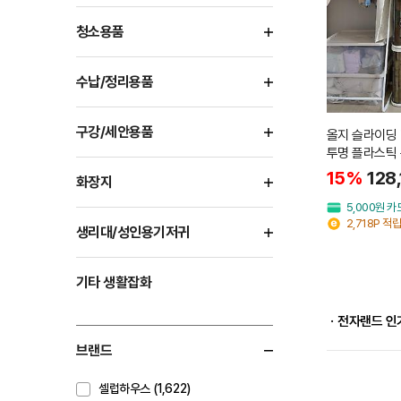
청소용품
수납/정리용품
구강/세안용품
올지 슬라이딩 
투명 플라스틱 
리함 대형
15%
128
화장지
5,000원 
2,718P 적립
생리대/성인용기저귀
기타 생활잡화
ㆍ전자랜드 인
브랜드
셀럽하우스 (1,622)