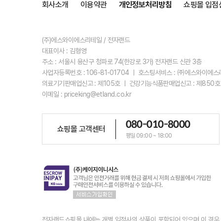
회사소개
이용약관
개인정보처리방침
쇼핑몰 입점
(주)에스와이에스리테일 / 전자랜드
대표이사 : 김형영
주소 : 서울시 용산구 청파로 74(한강로 3가) 전자랜드 신관 3층
사업자등록번호 : 106-81-01704 ㅣ 호스팅서비스 : ㈜에스와이에
의료기기판매업신고 : 제105호 ㅣ 건강기능식품판매업신고 : 제850호
이메일 : priceking@etland.co.kr
080-010-8000
쇼핑몰 고객센터
평일 09:00 ~ 18:00
전자랜드쇼핑몰 내에는 개별 입점사의 상품이 포함되어 있으며 이 경