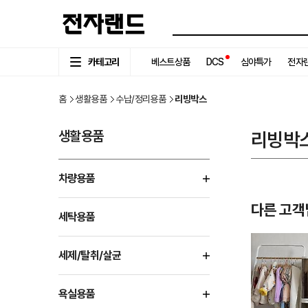
카테고리
베스트상품
DCS
심야특가
전자랜
홈
생활용품
수납/정리용품
리빙박스
생활용품
리빙박
차량용품
다른 고객
세탁용품
세제/탈취/살균
욕실용품