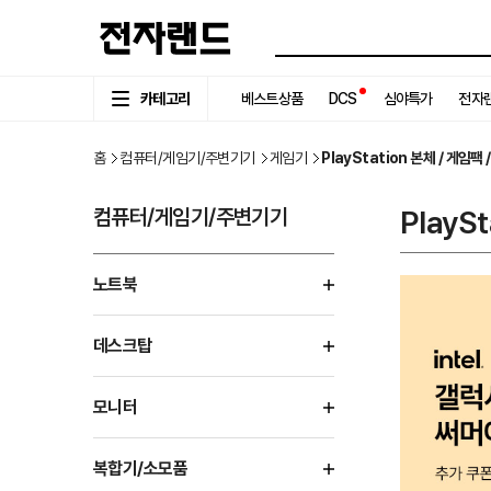
카테고리
베스트상품
DCS
심야특가
전자랜
홈
컴퓨터/게임기/주변기기
게임기
PlayStation 본체 / 게임팩 
컴퓨터/게임기/주변기기
PlayS
노트북
데스크탑
모니터
복합기/소모품