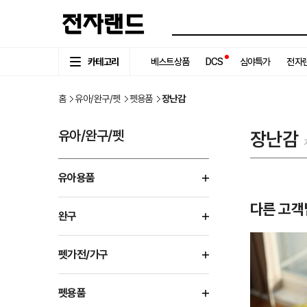
카테고리
베스트상품
DCS
심야특가
전자랜
홈
유아/완구/펫
펫용품
장난감
유아/완구/펫
장난감
유아용품
다른 고객
완구
펫가전/가구
펫용품