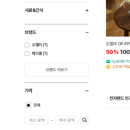
사료&간식
브랜드
오엘라 OP-P
오엘라 (1)
50%
100
헤이홈 (1)
5,000원 
2,150P 적립
브랜드 더보기
가격
ㆍ전자랜드 인
전체
~