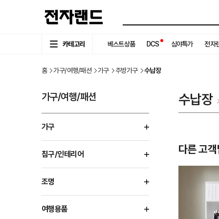
카테고리
베스트상품
DCS
심야특가
전자랜
홈
가구/여행/패션
가구
주방가구
수납장
가구/여행/패션
수납장
가구
다른 고객
침구/인테리어
조명
여행용품