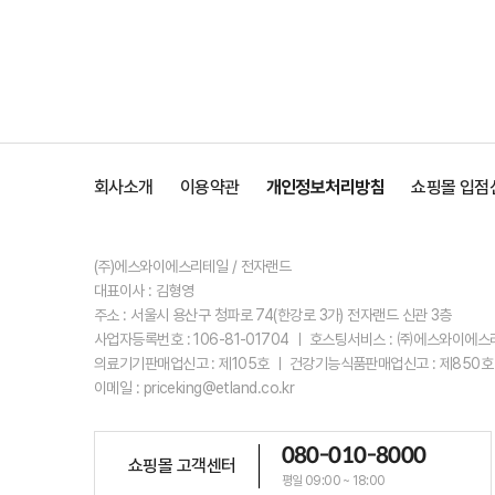
회사소개
이용약관
개인정보처리방침
쇼핑몰 입점
(주)에스와이에스리테일 / 전자랜드
대표이사 : 김형영
주소 : 서울시 용산구 청파로 74(한강로 3가) 전자랜드 신관 3층
사업자등록번호 : 106-81-01704 ㅣ 호스팅서비스 : ㈜에스와이에
의료기기판매업신고 : 제105호 ㅣ 건강기능식품판매업신고 : 제850호
이메일 : priceking@etland.co.kr
080-010-8000
쇼핑몰 고객센터
평일 09:00 ~ 18:00