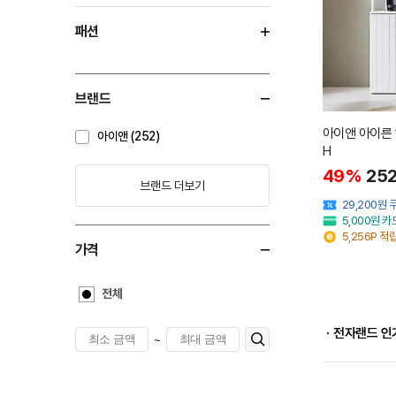
패션
브랜드
아이앤 아이른 
아이앤 (252)
H
49%
252
브랜드 더보기
29,200원
5,000원 
5,256P 적
가격
전체
ㆍ전자랜드 인
~