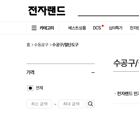
카테고리
베스트상품
DCS
심야특가
전자랜
홈
수동공구
수공구/절단도구
수공구
가격
전체
ㆍ전자랜드 인
~