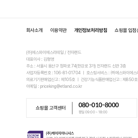
회사소개
이용약관
개인정보처리방침
쇼핑몰 입점
(주)에스와이에스리테일 / 전자랜드
대표이사 : 김형영
주소 : 서울시 용산구 청파로 74(한강로 3가) 전자랜드 신관 3층
사업자등록번호 : 106-81-01704 ㅣ 호스팅서비스 : ㈜에스와이에
의료기기판매업신고 : 제105호 ㅣ 건강기능식품판매업신고 : 제850호
이메일 : priceking@etland.co.kr
080-010-8000
쇼핑몰 고객센터
평일 09:00 ~ 18:00