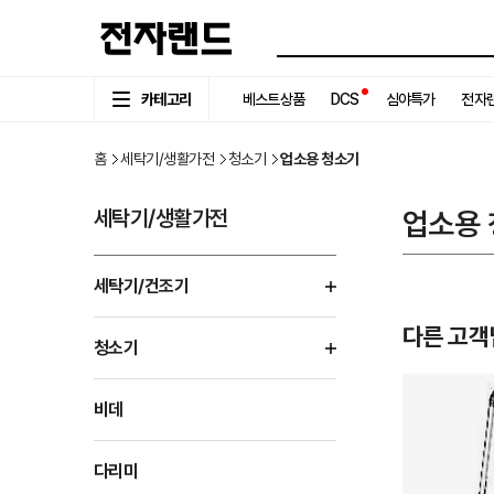
카테고리
베스트상품
DCS
심야특가
전자랜
홈
세탁기/생활가전
청소기
업소용 청소기
세탁기/생활가전
업소용
세탁기/건조기
다른 고객
청소기
비데
다리미