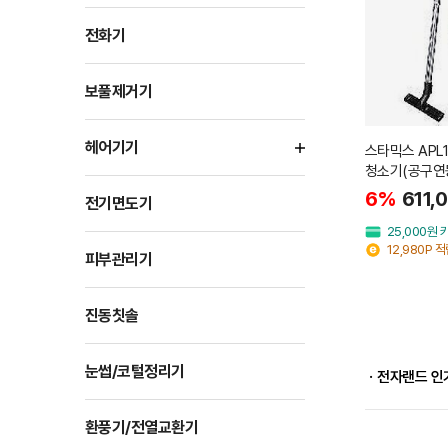
전화기
보풀제거기
헤어기기
스타믹스 APL
청소기(공구연
6%
611,
전기면도기
25,000원
12,980P 
피부관리기
진동칫솔
눈썹/코털정리기
ㆍ전자랜드 인
환풍기/전열교환기