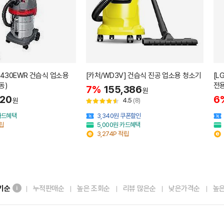
1430EWR 건습식 업소용
[카처/WD3V] 건습식 진공 업소용 청소기
[L
동)
전
7%
155,386
원
020
6
원
4.5
(8)
 카드혜택
3,340원 쿠폰할인
적립
5,000원 카드혜택
3,274P 적립
기순
누적판매순
높은 조회순
리뷰 많은순
낮은가격순
높