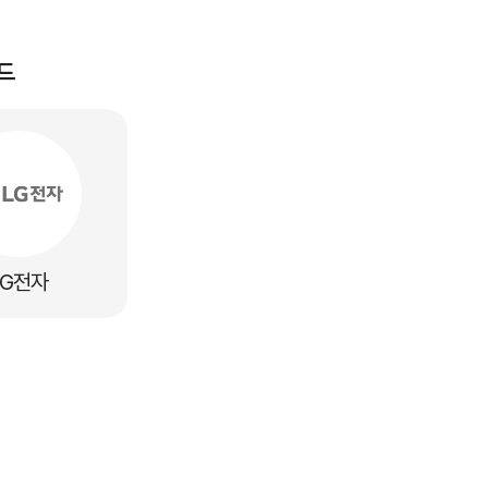
드
LG전자