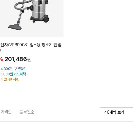
G전자/VP8000S] 업소용 청소기 흡입
용
%
201,486
원
4,300원 쿠폰할인
5,000원 카드혜택
4,214P 적립
은가격순
등록일순