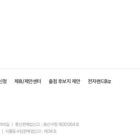
신청
제휴/제안센터
출점 후보지 제안
전자랜드Biz
스리테일 ㅣ 통신판매업신고 : 용산구청 제00064호
 ㅣ 식품등수입판매업신고 : 제34호