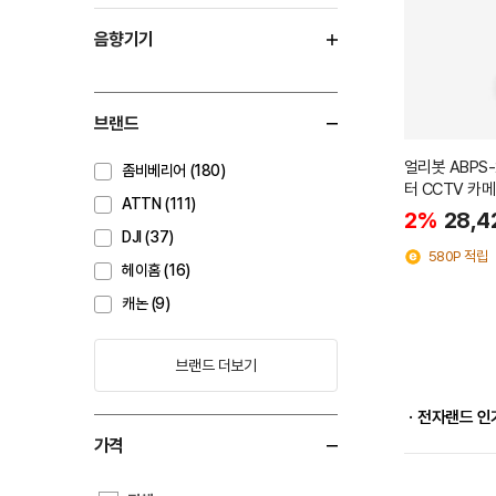
음향기기
브랜드
얼리봇 ABPS
좀비베리어 (180)
터 CCTV 카
ATTN (111)
라켓
2%
28,4
DJI (37)
580P 적립
헤이홈 (16)
캐논 (9)
브랜드 더보기
ㆍ전자랜드 인
가격