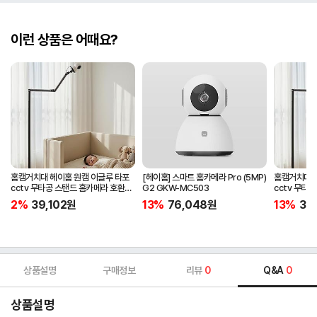
이런 상품은 어때요?
홈캠거치대 헤이홈 원캠 이글루 타포
[헤이홈] 스마트 홈카메라 Pro (5MP)
홈캠거치대 
cctv 무타공 스탠드 홈카메라 호환
G2 GKW-MC503
cctv 무타
침대 펫 부모님 가정용 거치대
침대 펫 부모
2%
39,102
원
13%
76,048
원
13%
39,
상품설명
구매정보
리뷰
0
Q&A
0
상품설명