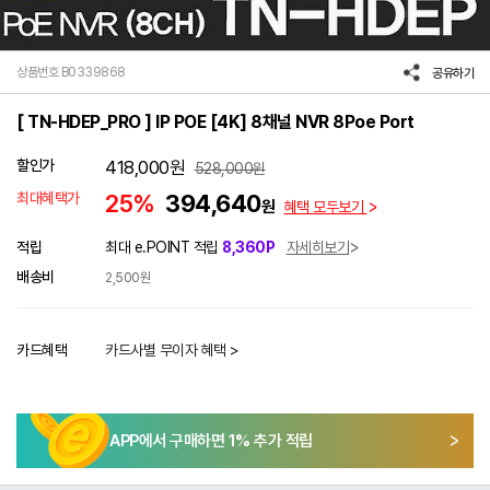
상품번호 B0339868
공유하기
[ TN-HDEP_PRO ] IP POE [4K] 8채널 NVR 8Poe Port
할인가
418,000
원
528,000
원
최대혜택가
25%
394,640
원
혜택 모두보기
적립
최대 e.POINT 적립
8,360P
자세히보기
배송비
2,500원
카드혜택
카드사별 무이자 혜택 >
APP에서 구매하면
1
% 추가 적립