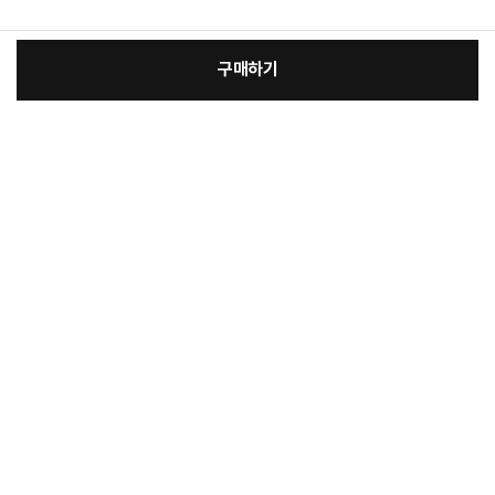
구매하기
:
본품
장
418,000원
총 상품 금액
418,000
원
바
바
구
로
니
구
매