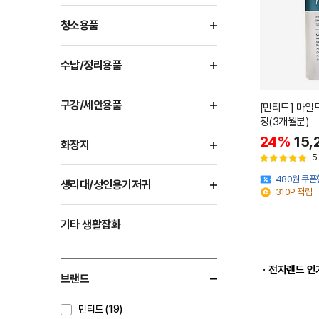
청소용품
수납/정리용품
구강/세안용품
[민티드] 마일
정(3개월분)
24%
15,
화장지
5
480원 쿠폰
생리대/성인용기저귀
310P 적립
기타 생활잡화
ㆍ전자랜드 인
브랜드
민티드 (19)