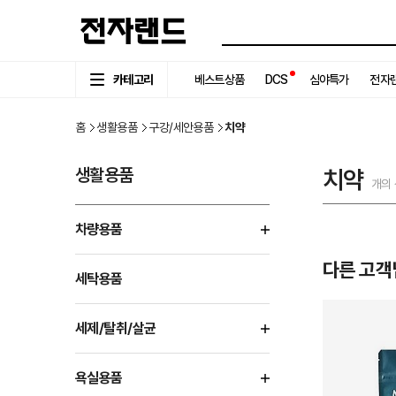
카테고리
베스트상품
DCS
심야특가
전자랜
홈
생활용품
구강/세안용품
치약
생활용품
치약
개의
차량용품
다른 고객
세탁용품
세제/탈취/살균
욕실용품