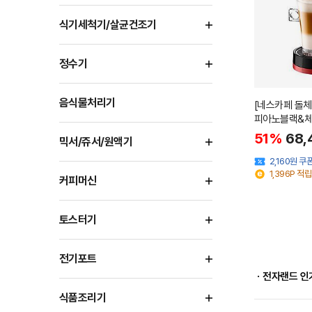
식기세척기/살균건조기
정수기
음식물처리기
[네스카페 돌
피아노블랙&
51%
68,
믹서/쥬서/원액기
2,160원 쿠
1,396P 적립
커피머신
토스터기
전기포트
ㆍ전자랜드 인
식품조리기