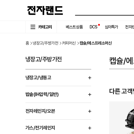
카테고리
베스트상품
DCS
심야특가
전자랜
홈
냉장고/주방가전
커피머신
캡슐/에스프레소머신
냉장고/주방가전
캡슐/
냉장고/냉동고
다른 고객
밥솥(IH압력/일반)
전자레인지/오븐
가스/전기레인지