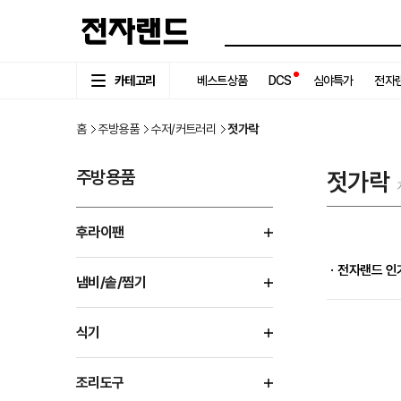
카테고리
베스트상품
DCS
심야특가
전자랜
홈
주방용품
수저/커트러리
젓가락
주방용품
젓가락
후라이팬
ㆍ전자랜드 인
냄비/솥/찜기
식기
조리도구