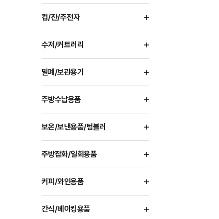
컵/잔/주전자
수저/커트러리
밀폐/보관용기
주방수납용품
보온/보낸용품/텀블러
주방잡화/일회용품
커피/와인용품
간식/베이킹용품