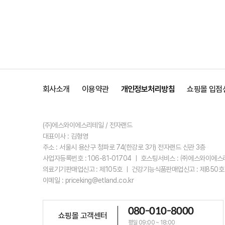
회사소개
이용약관
개인정보처리방침
쇼핑몰 입점
(주)에스와이에스리테일 / 전자랜드
대표이사 : 김형영
주소 : 서울시 용산구 청파로 74(한강로 3가) 전자랜드 신관 3층
사업자등록번호 : 106-81-01704 ㅣ 호스팅서비스 : ㈜에스와이에
의료기기판매업신고 : 제105호 ㅣ 건강기능식품판매업신고 : 제850호
이메일 : priceking@etland.co.kr
080-010-8000
쇼핑몰 고객센터
평일 09:00 ~ 18:00